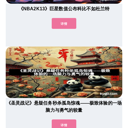
《NBA2K13》巨星数值公布科比不如杜兰特
详情
《圣灵战记》悬疑任务秒杀孤岛惊魂——极致体验的一场
脑力与勇气的较量
详情